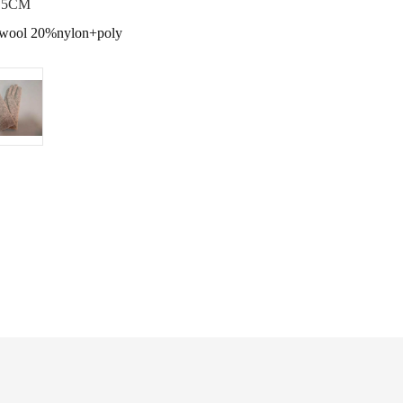
.5CM
%wool 20%nylon+poly